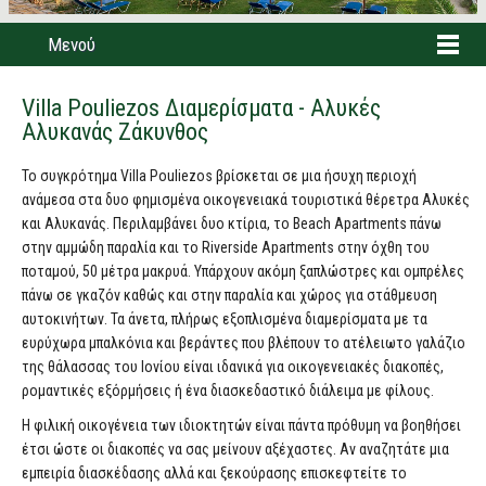
Μενού
Villa Pouliezos Διαμερίσματα - Αλυκές
Αλυκανάς Ζάκυνθος
Το συγκρότημα Villa Pouliezos βρίσκεται σε μια ήσυχη περιοχή
ανάμεσα στα δυο φημισμένα οικογενειακά τουριστικά θέρετρα Αλυκές
και Αλυκανάς. Περιλαμβάνει δυο κτίρια, το Beach Apartments πάνω
στην αμμώδη παραλία και το Riverside Apartments στην όχθη του
ποταμού, 50 μέτρα μακρυά. Υπάρχουν ακόμη ξαπλώστρες και ομπρέλες
πάνω σε γκαζόν καθώς και στην παραλία και χώρος για στάθμευση
αυτοκινήτων. Τα άνετα, πλήρως εξοπλισμένα διαμερίσματα με τα
ευρύχωρα μπαλκόνια και βεράντες που βλέπουν το ατέλειωτο γαλάζιο
της θάλασσας του Ιονίου είναι ιδανικά για οικογενειακές διακοπές,
ρομαντικές εξόρμήσεις ή ένα διασκεδαστικό διάλειμα με φίλους.
Η φιλική οικογένεια των ιδιοκτητών είναι πάντα πρόθυμη να βοηθήσει
έτσι ώστε οι διακοπές να σας μείνουν αξέχαστες. Αν αναζητάτε μια
εμπειρία διασκέδασης αλλά και ξεκούρασης επισκεφτείτε το